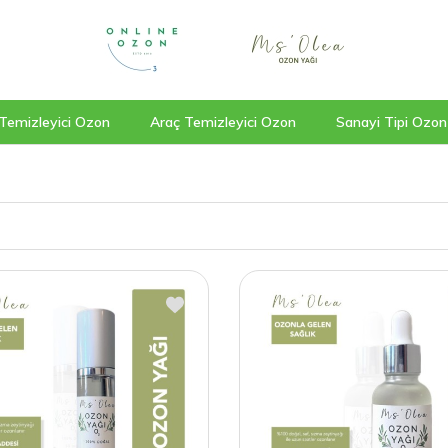
Temizleyici Ozon
Araç Temizleyici Ozon
Sanayi Tipi Ozon