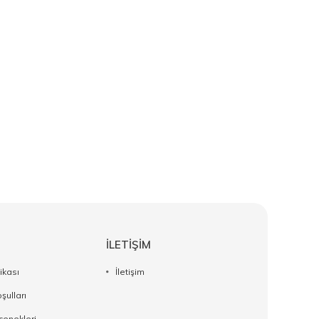
İLETİŞİM
tikası
İletişim
şulları
enekleri