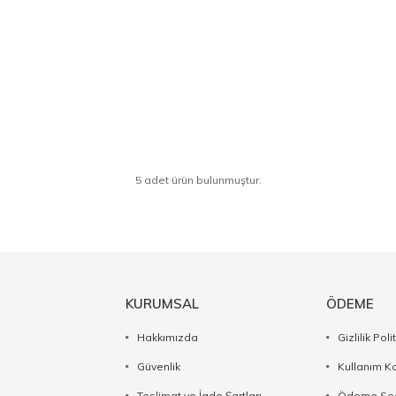
5 adet ürün bulunmuştur.
KURUMSAL
ÖDEME
Hakkımızda
Gizlilik Poli
Güvenlik
Kullanım Ko
Teslimat ve İade Şartları
Ödeme Seç