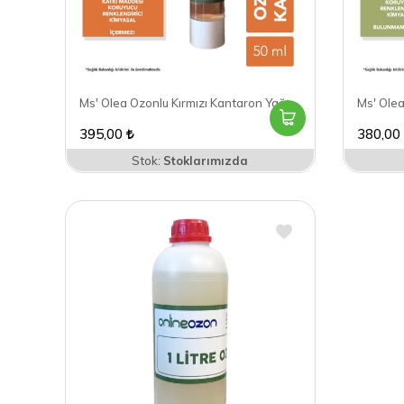
Ms' Olea Ozonlu Kırmızı Kantaron Yağı 50 ml
Ms' Olea
395,00
380,00
Stok:
Stoklarımızda