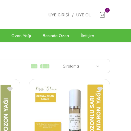
0
ÜYE GIRIŞI
/
ÜYE OL
Ozon Yağı
Basında Ozon
İletişim
Sıralama