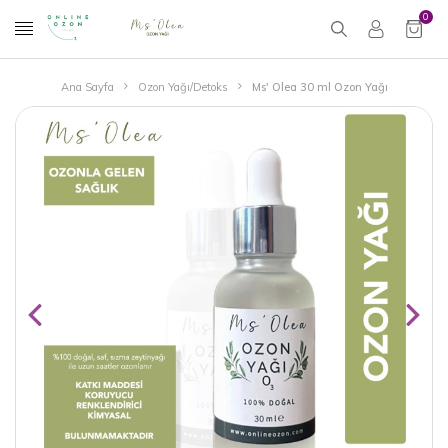
0
Ana Sayfa
Ozon Yağı/Detoks
Ms' Olea 30 ml Ozon Yağı