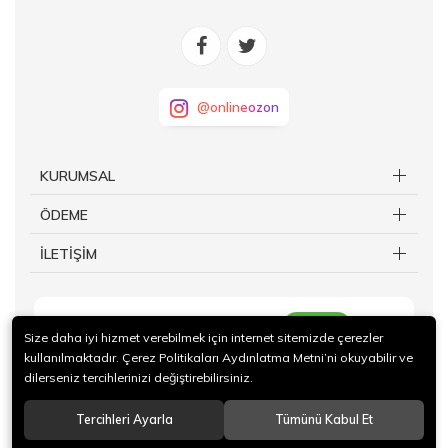
@onlineozon
KURUMSAL
ÖDEME
İLETİŞİM
KAYIT OL
Size daha iyi hizmet verebilmek için internet sitemizde çerezler
kullanılmaktadır. Çerez Politikaları Aydınlatma Metni’ni okuyabilir ve
dilerseniz tercihlerinizi değiştirebilirsiniz.
Tercihleri Ayarla
Tümünü Kabul Et
© 2019 Çağrı Makina San. Tic. Ltd. Şti. Tüm hakları saklıdır.