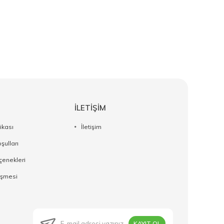
İLETİŞİM
tikası
İletişim
şulları
enekleri
eşmesi
KAYIT OL