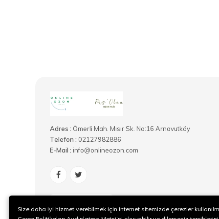
Adres :
Ömerli Mah. Mısır Sk. No:16 Arnavutköy
Telefon :
02127982886
E-Mail :
info@onlineozon.com
@onlineozon
Size daha iyi hizmet verebilmek için internet sitemizde çerezler kullanıl
Çerez Politikaları Aydınlatma Metni’ni okuyabilir ve dilerseniz tercihlerini