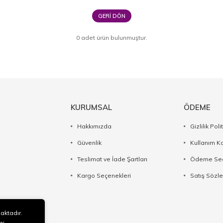
GERI DÖN
0 adet ürün bulunmuştur.
KURUMSAL
ÖDEME
Hakkımızda
Gizlilik Poli
Güvenlik
Kullanım Ko
Teslimat ve İade Şartları
Ödeme Seç
Kargo Seçenekleri
Satış Sözl
maktadır.
zi