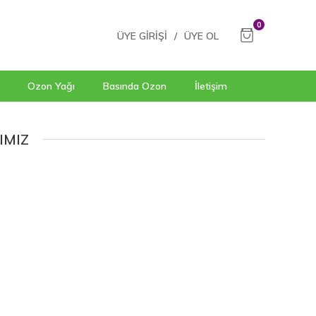
0
ÜYE GIRIŞI
/
ÜYE OL
Ozon Yağı
Basında Ozon
İletişim
IMIZ