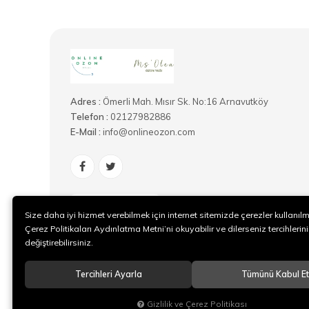
Adres :
Ömerli Mah. Mısır Sk. No:16 Arnavutköy
Telefon :
02127982886
E-Mail :
info@onlineozon.com
@onlineozon
Size daha iyi hizmet verebilmek için internet sitemizde çerezler kullanıl
Çerez Politikaları Aydınlatma Metni’ni okuyabilir ve dilerseniz tercihlerini
değiştirebilirsiniz.
Tercihleri Ayarla
Tümünü Kabul Et
Gizlilik ve Çerez Politikası