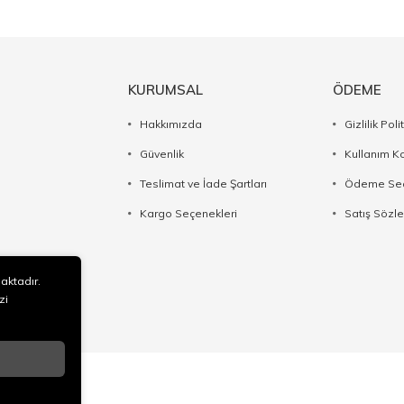
KURUMSAL
ÖDEME
Hakkımızda
Gizlilik Poli
Güvenlik
Kullanım Ko
Teslimat ve İade Şartları
Ödeme Seç
Kargo Seçenekleri
Satış Sözl
maktadır.
zi